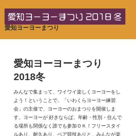
↓
メ
イ
愛知ヨーヨーまつり
ン
コ
ン
テ
愛知ヨーヨーまつり
ン
ツ
2018冬
へ
ス
みんなで集まって、ワイワイ楽しくヨーヨーをし
キ
よう！ということで、「いわくらヨーヨー練習
ッ
会」の主催で、ヨーヨーのおまつりを開催しま
プ
す。ヨーヨーが 好きならば、年齢・性別・住んで
る場所も関係なく誰でも参加ＯＫ！フリースタイ
ルあり、耐久あり、ペア競技ありと、みんなが楽