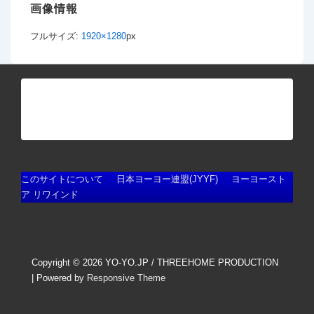
画像情報
フルサイズ:
1920×1280
px
このサイトの著作権は別段記載のない限り、「三居 弘典（スリー
ホーム・プロダクション）」が所有しています。Copyright (c)
2001-2016"Hironori Mii (Threehome Productions)" All rights
reserved.
フ
このサイトについて
日本ヨーヨー連盟(JYYF)
ヨーヨースト
ア リワインド
ッ
タ
ー
Copyright © 2026
YO-YO.JP / THREEHOME PRODUCTION
メ
| Powered by
Responsive Theme
ニ