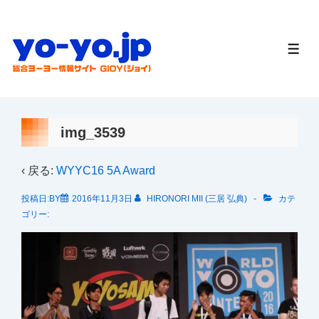
↓
メ
イ
メ
ニ
ン
ュ
ー
コ
ン
テ
img_3539
ン
ツ
‹ 戻る:
WYYC16 5A Award
へ
投稿日:BY
2016年11月3日
HIRONORI MII (三居 弘典)
カテ
ス
ゴリー:
キ
ッ
プ