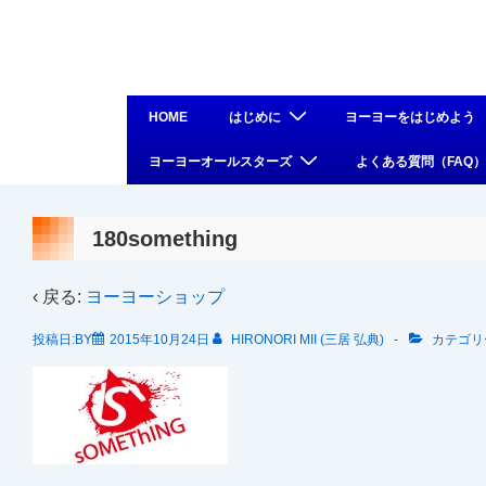
↓
メ
イ
ン
メ
HOME
はじめに
ヨーヨーをはじめよう
コ
イ
ヨーヨーオールスターズ
よくある質問（FAQ）
ン
ン
テ
ナ
ン
ビ
180something
ツ
ゲ
へ
ー
‹ 戻る:
ヨーヨーショップ
ス
シ
投稿日:BY
2015年10月24日
HIRONORI MII (三居 弘典)
カテゴリ
キ
ョ
ッ
ン
プ