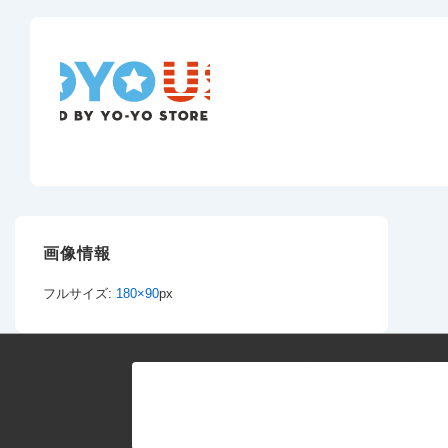
画像情報
フルサイズ:
180×90
px
このサイトの著作権は別段記載のない限り、「三居 弘
典（スリーホーム・プロダクション）」が所有してい
ます。Copyright (c) 2001-2016"Hironori Mii (Threehom
Productions)" All rights reserved.