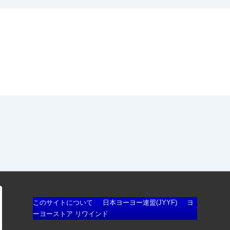
フ
このサイトについて
日本ヨーヨー連盟(JYYF)
ヨ
e
ーヨーストア リワインド
ッ