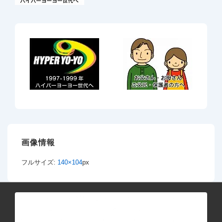
画像情報
フルサイズ:
140×104
px
このサイトの著作権は別段記載のない限り、「三居 弘典（スリー
ホーム・プロダクション）」が所有しています。Copyright (c)
2001-2016"Hironori Mii (Threehome Productions)" All rights