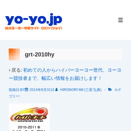
↓
メ
イ
メ
ニ
ン
ュ
ー
コ
ン
テ
grt-2010hy
ン
ツ
‹ 戻る:
初めての人からハイパーヨーヨー世代、ヨーヨ
へ
ー競技者まで、幅広い情報をお届けします！
ス
投稿日:BY
2014年8月31日
HIRONORI MII (三居 弘典)
カテ
キ
ゴリー:
ッ
プ