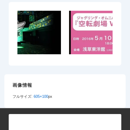
画像情報
フルサイズ:
605×100
px
このサイトの著作権は別段記載のない限り、「三居 弘典（スリー
ホーム・プロダクション）」が所有しています。Copyright (c)
2001-2016"Hironori Mii (Threehome Productions)" All rights