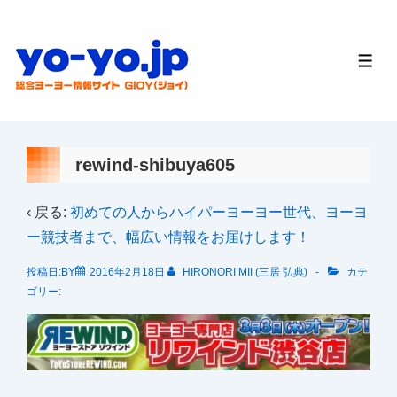
↓
メ
イ
メ
ニ
ン
ュ
ー
コ
ン
テ
rewind-shibuya605
ン
ツ
‹ 戻る:
初めての人からハイパーヨーヨー世代、ヨーヨ
へ
ー競技者まで、幅広い情報をお届けします！
ス
投稿日:BY
2016年2月18日
HIRONORI MII (三居 弘典)
カテ
キ
ゴリー:
ッ
プ