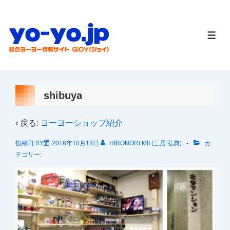
↓
メ
イ
メ
ニ
ン
ュ
ー
コ
ン
テ
shibuya
ン
ツ
‹ 戻る:
ヨーヨーショップ紹介
へ
投稿日:BY
2016年10月18日
HIRONORI MII (三居 弘典)
カ
ス
テゴリー:
キ
ッ
プ