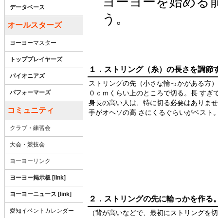
ヨーヨーを始める
データベース
う。
オールスターズ
ヨーヨーマスター
トッププレイヤーズ
１．ストリング（糸）の長さを調節
パイオニアズ
ストリングの先（小さな輪っかがある方）
パフォーマーズ
０ｃｍくらい上のところで切る。長 すぎ
身長の高い人は、特に切る必要はありませ
コミュニティ
手がオヘソの高 さにくるぐらいがベスト
クラブ・練習会
大会・競技会
ヨーヨーリンク
ヨーヨー掲示板 [link]
ヨーヨーニュース [link]
２．ストリングの先に輪っかを作る
愛知イベントカレンダー
（背が高いなどで、最初にストリングを切