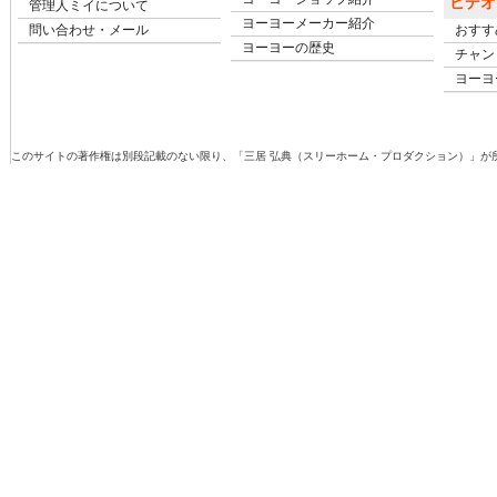
ビデオ
管理人ミイについて
ヨーヨーメーカー紹介
問い合わせ・メール
おすす
ヨーヨーの歴史
チャン
ヨーヨ
このサイトの著作権は別段記載のない限り、「三居 弘典（スリーホーム・プロダクション）」が所有しています。Copyright (c)