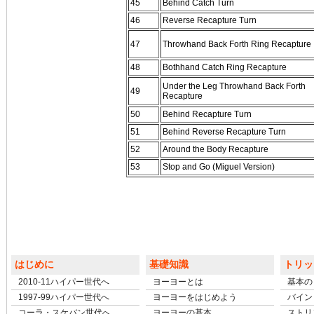
45
Behind Catch Turn
46
Reverse Recapture Turn
47
Throwhand Back Forth Ring Recapture
48
Bothhand Catch Ring Recapture
Under the Leg Throwhand Back Forth
49
Recapture
50
Behind Recapture Turn
51
Behind Reverse Recapture Turn
52
Around the Body Recapture
53
Stop and Go (Miguel Version)
はじめに
基礎知識
トリッ
2010-11ハイパー世代へ
ヨーヨーとは
基本の
1997-99ハイパー世代へ
ヨーヨーをはじめよう
バイン
コーラ・スケバン世代へ
ヨーヨーの基本
ストリ