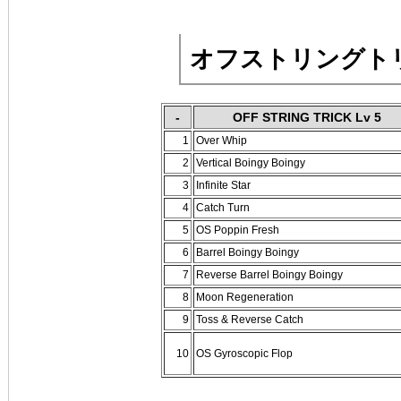
オフストリングトリッ
-
OFF STRING TRICK Lv 5
1
Over Whip
2
Vertical Boingy Boingy
3
Infinite Star
4
Catch Turn
5
OS Poppin Fresh
6
Barrel Boingy Boingy
7
Reverse Barrel Boingy Boingy
8
Moon Regeneration
9
Toss & Reverse Catch
10
OS Gyroscopic Flop