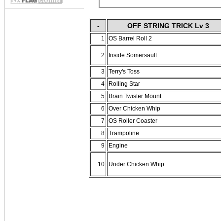
-
OFF STRING TRICK Lv 3
1
OS Barrel Roll 2
2
Inside Somersault
3
Terry's Toss
4
Rolling Star
5
Brain Twister Mount
6
Over Chicken Whip
7
OS Roller Coaster
8
Trampoline
9
Engine
10
Under Chicken Whip