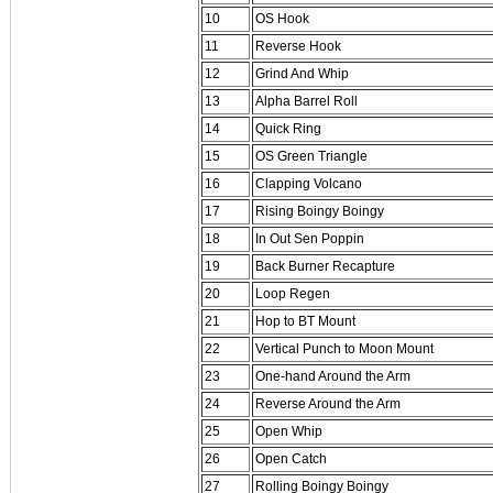
10
OS Hook
11
Reverse Hook
12
Grind And Whip
13
Alpha Barrel Roll
14
Quick Ring
15
OS Green Triangle
16
Clapping Volcano
17
Rising Boingy Boingy
18
In Out Sen Poppin
19
Back Burner Recapture
20
Loop Regen
21
Hop to BT Mount
22
Vertical Punch to Moon Mount
23
One-hand Around the Arm
24
Reverse Around the Arm
25
Open Whip
26
Open Catch
27
Rolling Boingy Boingy