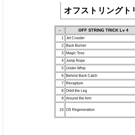
オフストリングトリッ
-
OFF STRING TRICK Lv 4
1
Jet Coaster
2
Back Burner
3
Magic Toss
4
Jump Rope
5
Under Whip
6
Behind Back Catch
7
Recapture
8
Orbit the Leg
9
Around the Arm
10
OS Regeneration