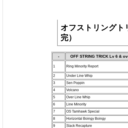
オフストリングトリ
完）
-
OFF STRING TRICK Lv 6 & ov
1
Ring Minority Report
2
Under Line Whip
3
Sen Poppin
4
Volcano
5
Over Line Whip
6
Line Minority
7
OS Tamhawk Special
8
Horizontal Boingy Boingy
9
Slack Recapture