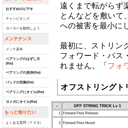
遠くまで転がらず
おすすめのビデオ
とんなどを敷いて
チャンピオンズ
への被害を最小に
ヨーヨーを観戦しよう
メンテナンス
最初に、ストリン
メンテ基本
フォワード・パス
ベアリングのはずし方
れません。「
フォ
(Rw)
ベアリングの洗浄(Rw)
パッドの交換(Rw)
オフストリングトリッ
ベアリングにオイル(Rw)
ヨメガにオイル(Rw)
-
OFF STRING TRICK Lv 1
もっと知りたい
1
Forward Pass Release
よくある質問（ＦＡＱ）
2
Forward Pass Mount