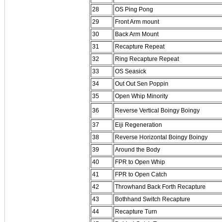
28
OS Ping Pong
29
Front Arm mount
30
Back Arm Mount
31
Recapture Repeat
32
Ring Recapture Repeat
33
OS Seasick
34
Out Out Sen Poppin
35
Open Whip Minority
36
Reverse Vertical Boingy Boingy
37
Eiji Regeneration
38
Reverse Horizontal Boingy Boingy
39
Around the Body
40
FPR to Open Whip
41
FPR to Open Catch
42
Throwhand Back Forth Recapture
43
Bothhand Switch Recapture
44
Recapture Turn